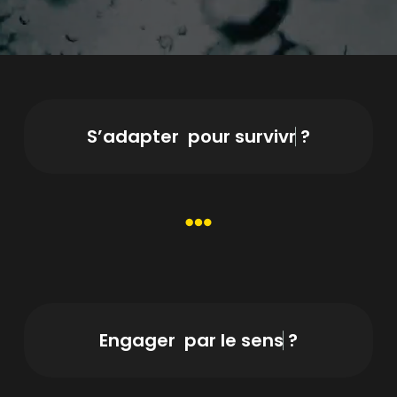
S’adapter
p
o
u
r
s
u
r
v
i
v
r
e
?
Engager
p
a
r
l
e
s
e
n
s
?