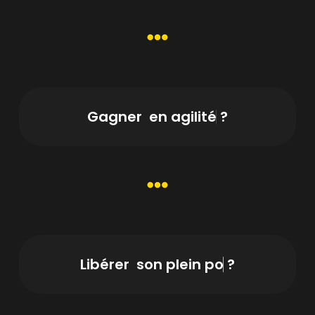
Gagner
e
n
a
g
i
l
i
t
é
?
Libérer
s
o
n
p
l
e
i
n
p
o
t
e
n
t
i
e
l
?